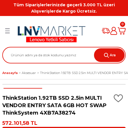
Tüm Siparişlerlerinizde geçerli 3.000 TL üzeri
Geri Dön
Geri Dön
Geri Dön
Geri Dön
Geri Dön
Geri Dön
Alışverişlerde Kargo Ücretsiz.
PC
on
Workstation Aksesuarları
0
tion
Grafik Kartı
ation
ihazı
Ara
 Kılıf
Anasayfa
Aksesuar
ThinkStation 1.92TB SSD 2.5in MULTI VENDOR ENTRY
ları
ti
ThinkStation 1.92TB SSD 2.5in MULTI
VENDOR ENTRY SATA 6GB HOT SWAP
ThinkSystem 4XB7A38274
572.101,58 TL