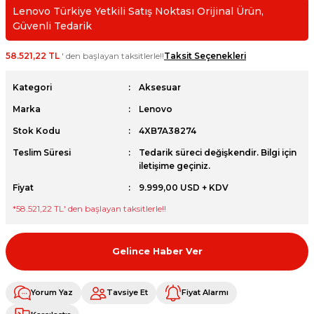
Lenovo Türkiye Yetkili Satış Noktası Orijinal Ürün,
et
Güvenli Tedarik
58.521,22 TL
' den başlayan taksitlerle!!
Taksit Seçenekleri
Kategori
Aksesuar
Marka
Lenovo
sesuarları
Stok Kodu
4XB7A38274
Teslim Süresi
Tedarik süreci değişkendir. Bilgi için
iletişime geçiniz.
Fiyat
9.999,00 USD + KDV
*
58.521,22 TL
' den başlayan taksitlerle!!
Gelince Haber Ver
Yorum Yaz
Tavsiye Et
Fiyat Alarmı