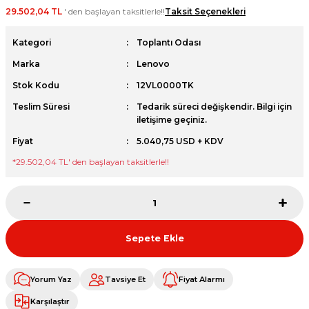
29.502,04 TL
' den başlayan taksitlerle!!
Taksit Seçenekleri
et
Kategori
Toplantı Odası
Marka
Lenovo
Stok Kodu
12VL0000TK
Teslim Süresi
Tedarik süreci değişkendir. Bilgi için
sesuarları
iletişime geçiniz.
Fiyat
5.040,75 USD + KDV
*
29.502,04 TL
' den başlayan taksitlerle!!
Sepete Ekle
Yorum Yaz
Tavsiye Et
Fiyat Alarmı
Karşılaştır