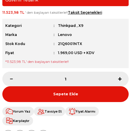
Güvenli Tedarik
et
11.523,98 TL
' den başlayan taksitlerle!!
Taksit Seçenekleri
Kategori
Thinkpad
,
X9
Marka
Lenovo
Stok Kodu
21Q6001NTX
sesuarları
Fiyat
1.969,00 USD + KDV
*
11.523,98 TL
' den başlayan taksitlerle!!
Sepete Ekle
Yorum Yaz
Tavsiye Et
Fiyat Alarmı
Karşılaştır