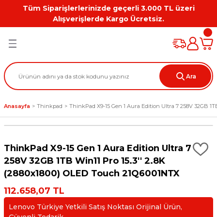
Tüm Siparişlerlerinizde geçerli 3.000 TL üzeri
Geri Dön
Geri Dön
Geri Dön
Geri Dön
Geri Dön
Geri Dön
Alışverişlerde Kargo Ücretsiz.
PC
on
Workstation Aksesuarları
tion
Grafik Kartı
Ara
ation
ihazı
Anasayfa
Thinkpad
ThinkPad X9-15 Gen 1 Aura Edition Ultra 7 258V 32GB 1T
 Kılıf
ları
ThinkPad X9-15 Gen 1 Aura Edition Ultra 7
ti
258V 32GB 1TB Win11 Pro 15.3'' 2.8K
(2880x1800) OLED Touch 21Q6001NTX
112.658,07 TL
Lenovo Türkiye Yetkili Satış Noktası Orijinal Ürün,