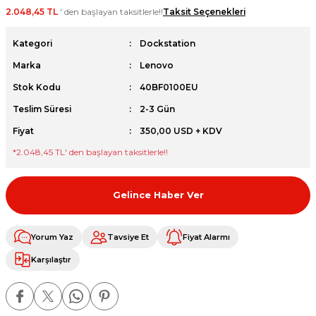
2.048,45 TL
' den başlayan taksitlerle!!
Taksit Seçenekleri
et
Kategori
Dockstation
Marka
Lenovo
Stok Kodu
40BF0100EU
Teslim Süresi
2-3 Gün
sesuarları
Fiyat
350,00 USD + KDV
*
2.048,45 TL
' den başlayan taksitlerle!!
Gelince Haber Ver
Yorum Yaz
Tavsiye Et
Fiyat Alarmı
Karşılaştır