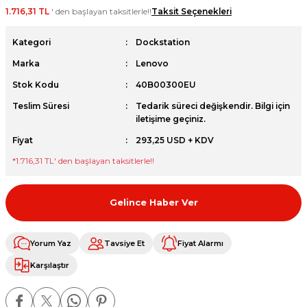
1.716,31 TL
' den başlayan taksitlerle!!
Taksit Seçenekleri
et
Kategori
Dockstation
Marka
Lenovo
Stok Kodu
40B00300EU
Teslim Süresi
Tedarik süreci değişkendir. Bilgi için
sesuarları
iletişime geçiniz.
Fiyat
293,25 USD + KDV
*
1.716,31 TL
' den başlayan taksitlerle!!
Gelince Haber Ver
Yorum Yaz
Tavsiye Et
Fiyat Alarmı
Karşılaştır