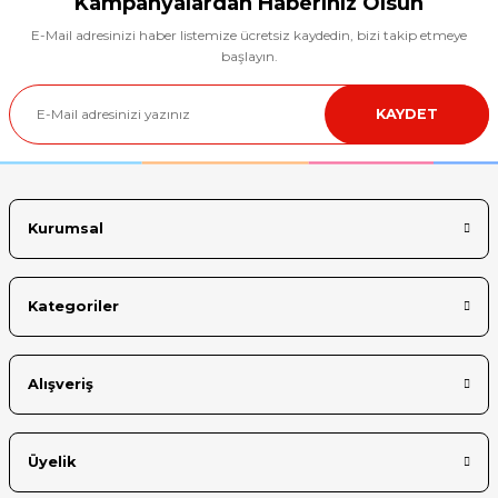
Kampanyalardan Haberiniz Olsun
E-Mail adresinizi haber listemize ücretsiz kaydedin, bizi takip etmeye
Ürün resmi kalitesiz, bozuk veya görüntülenemiyor.
başlayın.
Ürün açıklamasında eksik bilgiler bulunuyor.
KAYDET
Ürün bilgilerinde hatalar bulunuyor.
Ürün fiyatı diğer sitelerden daha pahalı.
Bu ürüne benzer farklı alternatifler olmalı.
Kurumsal
Kategoriler
Gönder
Alışveriş
Üyelik