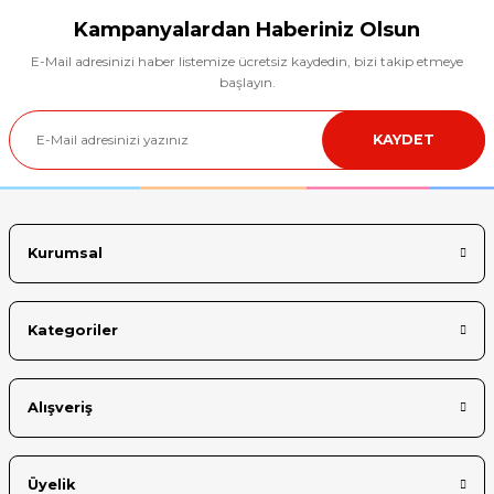
tarafımıza iletebilirsiniz.
Görüş ve önerileriniz için teşekkür ederiz.
Kampanyalardan Haberiniz Olsun
E-Mail adresinizi haber listemize ücretsiz kaydedin, bizi takip etmeye
Ürün resmi kalitesiz, bozuk veya görüntülenemiyor.
başlayın.
Ürün açıklamasında eksik bilgiler bulunuyor.
KAYDET
Ürün bilgilerinde hatalar bulunuyor.
Ürün fiyatı diğer sitelerden daha pahalı.
Bu ürüne benzer farklı alternatifler olmalı.
Kurumsal
Kategoriler
Gönder
Alışveriş
Üyelik