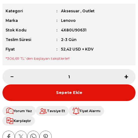
et
Kategori
Aksesuar
,
Outlet
Marka
Lenovo
Stok Kodu
4X80U90631
Teslim Süresi
2-3 Gün
Fiyat
52,42 USD + KDV
sesuarları
*
306,69 TL
' den başlayan taksitlerle!!
Sepete Ekle
Yorum Yaz
Tavsiye Et
Fiyat Alarmı
Karşılaştır