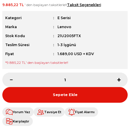
9.885,22 TL
' den başlayan taksitlerle!!
Taksit Seçenekleri
et
Kategori
E Serisi
Marka
Lenovo
Stok Kodu
21U2005FTX
Teslim Süresi
1-3 İşgünü
sesuarları
Fiyat
1.689,00 USD + KDV
*
9.885,22 TL
' den başlayan taksitlerle!!
Sepete Ekle
Yorum Yaz
Tavsiye Et
Fiyat Alarmı
Karşılaştır