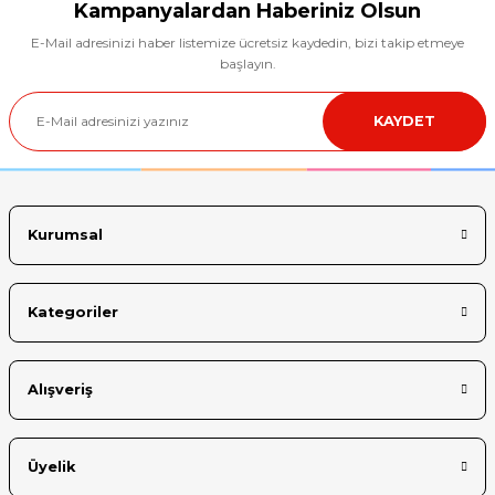
Görüş ve önerileriniz için teşekkür ederiz.
Kampanyalardan Haberiniz Olsun
E-Mail adresinizi haber listemize ücretsiz kaydedin, bizi takip etmeye
Ürün resmi kalitesiz, bozuk veya görüntülenemiyor.
başlayın.
Ürün açıklamasında eksik bilgiler bulunuyor.
KAYDET
Ürün bilgilerinde hatalar bulunuyor.
Ürün fiyatı diğer sitelerden daha pahalı.
Bu ürüne benzer farklı alternatifler olmalı.
Kurumsal
Kategoriler
Gönder
Alışveriş
Üyelik