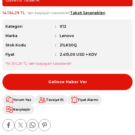
Güvenli Tedarik
et
14.134,29 TL
' den başlayan taksitlerle!!
Taksit Seçenekleri
Kategori
X12
Marka
Lenovo
Stok Kodu
21LKS0Q
sesuarları
Fiyat
2.415,00 USD + KDV
*
14.134,29 TL
' den başlayan taksitlerle!!
Gelince Haber Ver
Yorum Yaz
Tavsiye Et
Fiyat Alarmı
Karşılaştır