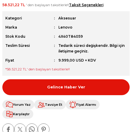
58.521,22 TL
' den başlayan taksitlerle!!
Taksit Seçenekleri
et
Kategori
Aksesuar
Marka
Lenovo
Stok Kodu
4X40T84059
Teslim Süresi
Tedarik süreci değişkendir. Bilgi için
sesuarları
iletişime geçiniz.
Fiyat
9.999,00 USD + KDV
*
58.521,22 TL
' den başlayan taksitlerle!!
Gelince Haber Ver
Yorum Yaz
Tavsiye Et
Fiyat Alarmı
Karşılaştır