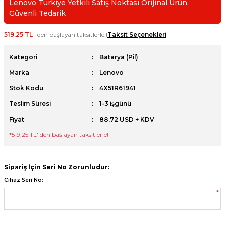
Lenovo Türkiye Yetkili Satış Noktası Orijinal Ürün,
et
Güvenli Tedarik
519,25 TL
' den başlayan taksitlerle!!
Taksit Seçenekleri
Kategori
Batarya (Pil)
Marka
Lenovo
sesuarları
Stok Kodu
4X51R61941
Teslim Süresi
1-3 işgünü
Fiyat
88,72 USD + KDV
*
519,25 TL
' den başlayan taksitlerle!!
Sipariş İçin Seri No Zorunludur:
Cihaz Seri No:
*