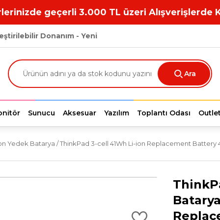
lerinizde geçerli 3.000 TL üzeri Alışverişlerde 
eştirilebilir Donanım - Yeni
Ara
nitör
Sunucu
Aksesuar
Yazılım
Toplantı Odası
Outle
ion Yedek Batarya / ThinkPad 3-cell 41Wh Li-ion Replacement Batter
ThinkPa
Batarya
Replac