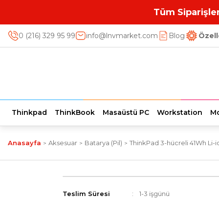
Tüm Siparişler
0 (216) 329 95 99
info@lnvmarket.com
Blog
Özell
Thinkpad
ThinkBook
Masaüstü PC
Workstation
Mo
Anasayfa
Aksesuar
Batarya (Pil)
ThinkPad 3-hücreli 41Wh Li-
Teslim Süresi
1-3 işgünü