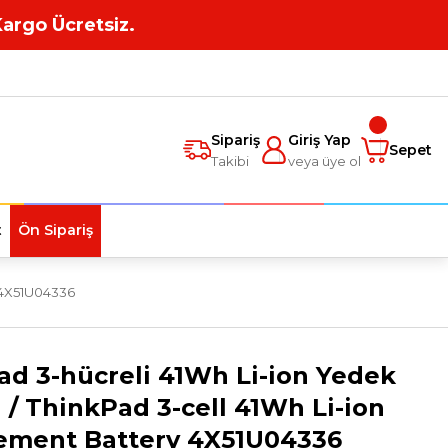
Kargo Ücretsiz.
Sipariş
Giriş Yap
Sepet
Takibi
veya üye ol
t
Ön Sipariş
y 4X51U04336
d 3-hücreli 41Wh Li-ion Yedek
 / ThinkPad 3-cell 41Wh Li-ion
ement Battery 4X51U04336