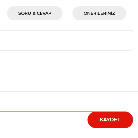
SORU & CEVAP
ÖNERILERINIZ
a iletebilirsiniz.
KAYDET