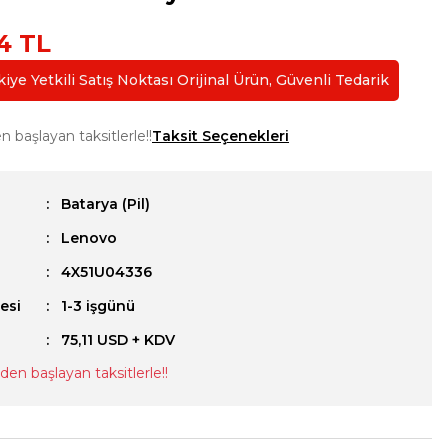
4 TL
ye Yetkili Satış Noktası Orijinal Ürün, Güvenli Tedarik
n başlayan taksitlerle!!
Taksit Seçenekleri
Batarya (Pil)
Lenovo
u
4X51U04336
esi
1-3 işgünü
75,11 USD + KDV
 den başlayan taksitlerle!!