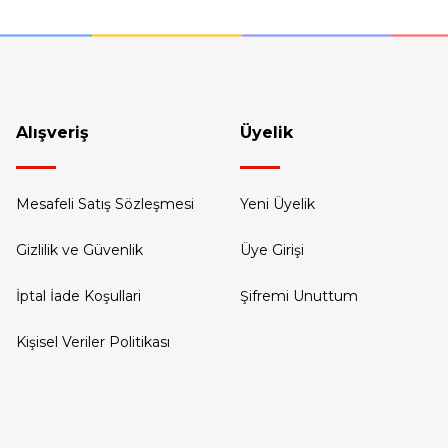
Gönder
Alışveriş
Üyelik
1226
1816
Mesafeli Satış Sözleşmesi
Yeni Üyelik
816
Gizlilik ve Güvenlik
Üye Girişi
İptal İade Koşullari
Şifremi Unuttum
Kişisel Veriler Politikası