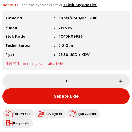
149,19 TL
' den başlayan taksitlerle!!
Taksit Seçenekleri
et
Kategori
Çanta/Koruyucu Kılıf
Marka
Lenovo
Stok Kodu
4X40K09936
Teslim Süresi
2-3 Gün
sesuarları
Fiyat
25,50 USD + KDV
*
149,19 TL
' den başlayan taksitlerle!!
Sepete Ekle
Yorum Yaz
Tavsiye Et
Fiyat Alarmı
Karşılaştır