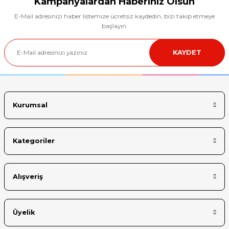
Kampanyalardan Haberiniz Olsun
E-Mail adresinizi haber listemize ücretsiz kaydedin, bizi takip etmeye
Ürün resmi kalitesiz, bozuk veya görüntülenemiyor.
başlayın.
Ürün açıklamasında eksik bilgiler bulunuyor.
KAYDET
Ürün bilgilerinde hatalar bulunuyor.
Ürün fiyatı diğer sitelerden daha pahalı.
Bu ürüne benzer farklı alternatifler olmalı.
Kurumsal
Kategoriler
Gönder
Alışveriş
Üyelik