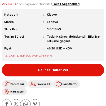
272,05 TL
' den başlayan taksitlerle!!
Taksit Seçenekleri
et
Kategori
Klavye
Marka
Lenovo
Stok Kodu
51J0191-S
Teslim Süresi
Tedarik süreci değişkendir. Bilgi için
sesuarları
iletişime geçiniz.
Fiyat
46,50 USD + KDV
*
272,05 TL
' den başlayan taksitlerle!!
Gelince Haber Ver
Yorum Yaz
Tavsiye Et
Fiyat Alarmı
Karşılaştır