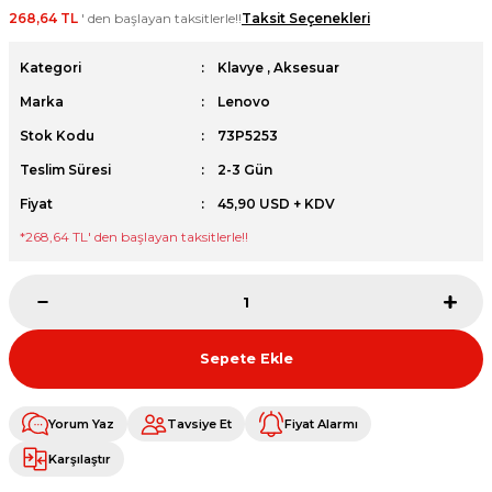
268,64 TL
' den başlayan taksitlerle!!
Taksit Seçenekleri
et
Kategori
Klavye
,
Aksesuar
Marka
Lenovo
Stok Kodu
73P5253
Teslim Süresi
2-3 Gün
sesuarları
Fiyat
45,90 USD + KDV
*
268,64 TL
' den başlayan taksitlerle!!
Sepete Ekle
Yorum Yaz
Tavsiye Et
Fiyat Alarmı
Karşılaştır