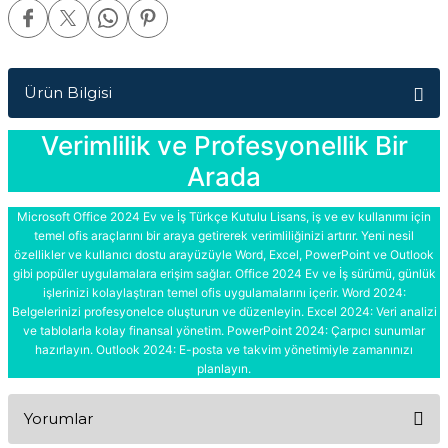
Ürün Bilgisi
Verimlilik ve Profesyonellik Bir
Arada
Microsoft Office 2024 Ev ve İş Türkçe Kutulu Lisans, iş ve ev kullanımı için
temel ofis araçlarını bir araya getirerek verimliliğinizi artırır. Yeni nesil
özellikler ve kullanıcı dostu arayüzüyle Word, Excel, PowerPoint ve Outlook
gibi popüler uygulamalara erişim sağlar. Office 2024 Ev ve İş sürümü, günlük
işlerinizi kolaylaştıran temel ofis uygulamalarını içerir. Word 2024:
Belgelerinizi profesyonelce oluşturun ve düzenleyin. Excel 2024: Veri analizi
ve tablolarla kolay finansal yönetim. PowerPoint 2024: Çarpıcı sunumlar
hazırlayın. Outlook 2024: E-posta ve takvim yönetimiyle zamanınızı
planlayın.
Yorumlar