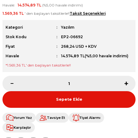
Havale
14.574,89 TL
(%5,00 havale indirimi)
et
1.569,36 TL
' den başlayan taksitlerle!!
Taksit Seçenekleri
Kategori
Yazılım
Stok Kodu
EP2-06692
Fiyat
268,24 USD + KDV
sesuarları
Havale
14.574,89 TL
(%5,00 havale indirimi)
*
1.569,36 TL
' den başlayan taksitlerle!!
Sepete Ekle
Yorum Yaz
Tavsiye Et
Fiyat Alarmı
Karşılaştır