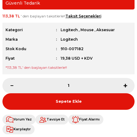
Güvenli Tedarik
et
113,38 TL
' den başlayan taksitlerle!!
Taksit Seçenekleri
Kategori
Logitech
,
Mouse
,
Aksesuar
Marka
Logitech
Stok Kodu
910-007182
sesuarları
Fiyat
19,38 USD + KDV
*
113,38 TL
' den başlayan taksitlerle!!
Sepete Ekle
Yorum Yaz
Tavsiye Et
Fiyat Alarmı
Karşılaştır