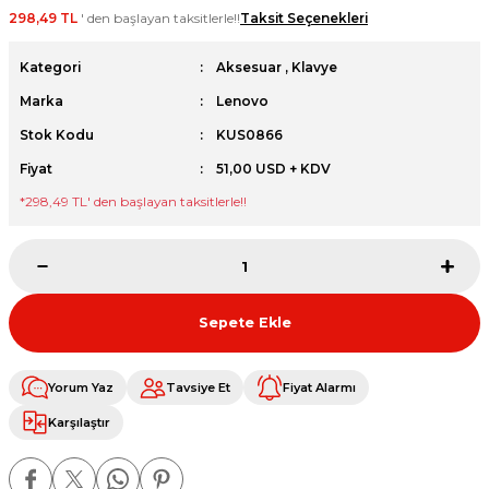
298,49 TL
' den başlayan taksitlerle!!
Taksit Seçenekleri
et
Kategori
Aksesuar
,
Klavye
Marka
Lenovo
Stok Kodu
KUS0866
Fiyat
51,00 USD + KDV
sesuarları
*
298,49 TL
' den başlayan taksitlerle!!
Sepete Ekle
Yorum Yaz
Tavsiye Et
Fiyat Alarmı
Karşılaştır