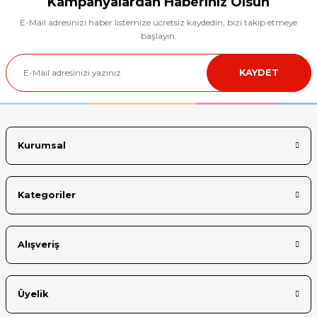
Kampanyalardan Haberiniz Olsun
E-Mail adresinizi haber listemize ücretsiz kaydedin, bizi takip etmeye
Ürün resmi kalitesiz, bozuk veya görüntülenemiyor.
başlayın.
Ürün açıklamasında eksik bilgiler bulunuyor.
KAYDET
Ürün bilgilerinde hatalar bulunuyor.
Ürün fiyatı diğer sitelerden daha pahalı.
Bu ürüne benzer farklı alternatifler olmalı.
Kurumsal
Kategoriler
Gönder
Alışveriş
Üyelik