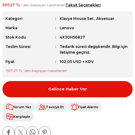
597,27 TL
' den başlayan taksitlerle!!
Taksit Seçenekleri
et
Kategori
Klavye Mouse Set
,
Aksesuar
Marka
Lenovo
Stok Kodu
4X30H56827
Teslim Süresi
Tedarik süreci değişkendir. Bilgi için
sesuarları
iletişime geçiniz.
Fiyat
102,05 USD + KDV
*
597,27 TL
' den başlayan taksitlerle!!
Gelince Haber Ver
Yorum Yaz
Tavsiye Et
Fiyat Alarmı
Karşılaştır