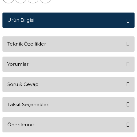
Ürün Bilgisi
Teknik Özellikler
Yorumlar
Soru & Cevap
Bu ürüne ilk yorumu siz yapın!
Taksit Seçenekleri
Yorum Yaz
Ürün hakkında henüz soru sorulmamış.
Önerileriniz
Soru Sor