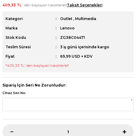
409,33 TL
' den başlayan taksitlerle!!
Taksit Seçenekleri
et
Kategori
Outlet
,
Multimedia
Marka
Lenovo
Stok Kodu
ZG38C04471
Teslim Süresi
3 iş günü içerisinde kargo
sesuarları
Fiyat
69,99 USD + KDV
*
409,33 TL
' den başlayan taksitlerle!!
Sipariş İçin Seri No Zorunludur:
Cihaz Seri No:
*