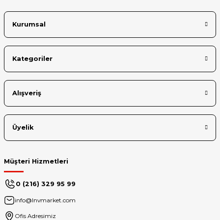
Bu ürüne benzer farklı alternatifler olmalı.
ZA9K
Kurumsal
ZAAA
ZAAB
Kategoriler
ZAAJ
Gönder
ZAAK
Alışveriş
ZAAM
Tab M10 Plus (3. Nesil)
ZAAN
Üyelik
ZAAS
Müşteri Hizmetleri
ZAAT
ZAAM
0 (216) 329 95 99
Tab M10 Plus (3. Nesil) 2023
info@lnvmarket.com
ZAAS
Ofis Adresimiz