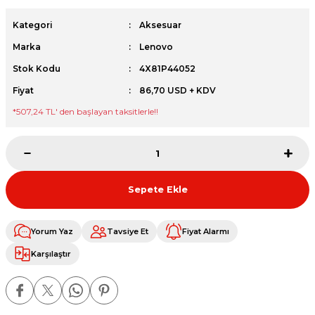
et
Kategori
Aksesuar
Marka
Lenovo
Stok Kodu
4X81P44052
Fiyat
86,70 USD + KDV
*
507,24 TL
' den başlayan taksitlerle!!
sesuarları
Sepete Ekle
Yorum Yaz
Tavsiye Et
Fiyat Alarmı
Karşılaştır