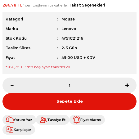
286,78 TL
' den başlayan taksitlerle!!
Taksit Seçenekleri
et
Kategori
Mouse
Marka
Lenovo
Stok Kodu
4Y51C21216
Teslim Süresi
2-3 Gün
sesuarları
Fiyat
49,00 USD + KDV
*
286,78 TL
' den başlayan taksitlerle!!
Sepete Ekle
Yorum Yaz
Tavsiye Et
Fiyat Alarmı
Karşılaştır