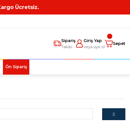
Kargo Ücretsiz.
Sipariş
Giriş Yap
Sepet
Takibi
veya üye ol
t
Ön Sipariş