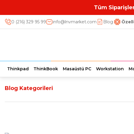
Tüm Siparişler
0 (216) 329 95 99
info@lnvmarket.com
Blog
Özell
Thinkpad
ThinkBook
Masaüstü PC
Workstation
Mo
Blog Kategorileri