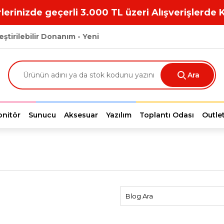
lerinizde geçerli 3.000 TL üzeri Alışverişlerde 
eştirilebilir Donanım - Yeni
Ara
nitör
Sunucu
Aksesuar
Yazılım
Toplantı Odası
Outle