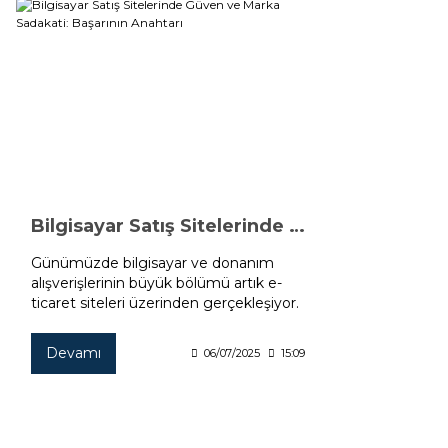
Bilgisayar Satış Sitelerinde Güven ve Marka Sadakati: Başarının Anahtarı
Günümüzde bilgisayar ve donanım
alışverişlerinin büyük bölümü artık e-
ticaret siteleri üzerinden gerçekleşiyor.
Ancak tüketiciler için bir ürünü sepete
ekleyip ödeme yapmadan önceki en
Devamı
06/07/2025
15:09
kritik eşik, güven duygusu