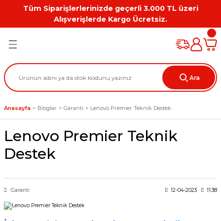
Tüm Siparişlerlerinizde geçerli 3.000 TL üzeri
Geri Dön
Geri Dön
Geri Dön
Geri Dön
Geri Dön
Geri Dön
Alışverişlerde Kargo Ücretsiz.
PC
on
Workstation Aksesuarları
tion
Grafik Kartı
Ara
ation
ihazı
Anasayfa
Bloglar
Garanti
Lenovo Premier Teknik Destek
 Kılıf
Lenovo Premier Teknik
ları
Destek
ti
Garanti
12-04-2023
11:38